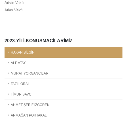
Artvin Vakfı
Atlas Vakfı
2023-YILI-KONUSMACILARIMIZ
HAKAN BİLGİN
ALP ATAY
MURAT YORGANCILAR
FAZIL ORAL
TİMUR SAVCI
AHMET ŞERİF İZGÖREN
ARMAĞAN PORTAKAL