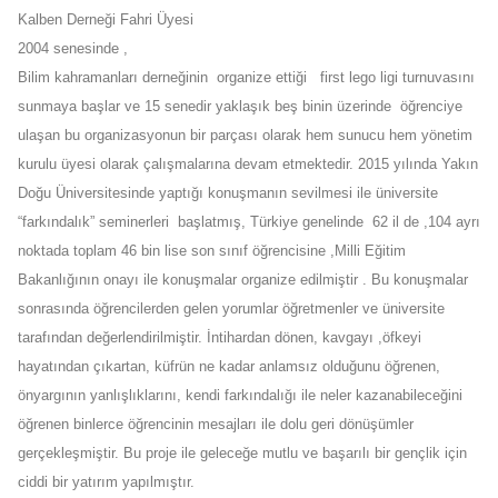
Kalben Derneği Fahri Üyesi
2004 senesinde ,
Bilim kahramanları derneğinin organize ettiği first lego ligi turnuvasını
sunmaya başlar ve 15 senedir yaklaşık beş binin üzerinde öğrenciye
ulaşan bu organizasyonun bir parçası olarak hem sunucu hem yönetim
kurulu üyesi olarak çalışmalarına devam etmektedir. 2015 yılında Yakın
Doğu Üniversitesinde yaptığı konuşmanın sevilmesi ile üniversite
“farkındalık” seminerleri başlatmış, Türkiye genelinde 62 il de ,104 ayrı
noktada toplam 46 bin lise son sınıf öğrencisine ,Milli Eğitim
Bakanlığının onayı ile konuşmalar organize edilmiştir . Bu konuşmalar
sonrasında öğrencilerden gelen yorumlar öğretmenler ve üniversite
tarafından değerlendirilmiştir. İntihardan dönen, kavgayı ,öfkeyi
hayatından çıkartan, küfrün ne kadar anlamsız olduğunu öğrenen,
önyargının yanlışlıklarını, kendi farkındalığı ile neler kazanabileceğini
öğrenen binlerce öğrencinin mesajları ile dolu geri dönüşümler
gerçekleşmiştir. Bu proje ile geleceğe mutlu ve başarılı bir gençlik için
ciddi bir yatırım yapılmıştır.