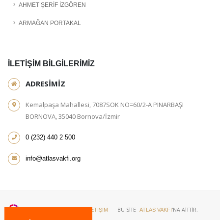
AHMET ŞERİF İZGÖREN
ARMAĞAN PORTAKAL
İLETİŞİM BİLGİLERİMİZ
ADRESİMİZ
Kemalpaşa Mahallesi, 7087SOK NO=60/2-A PINARBAŞI
BORNOVA, 35040 Bornova/İzmir
0 (232) 440 2 500
info@atlasvakfi.org
BU SİTE
'NA AİTTİR.
SİTE HARİTASI
İLETİŞİM
ATLAS VAKFI