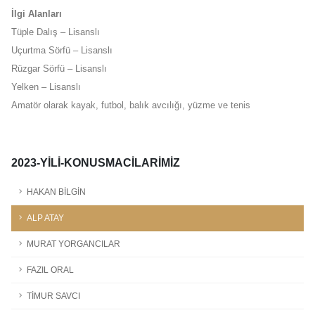
İlgi Alanları
Tüple Dalış – Lisanslı
Uçurtma Sörfü – Lisanslı
Rüzgar Sörfü – Lisanslı
Yelken – Lisanslı
Amatör olarak kayak, futbol, balık avcılığı, yüzme ve tenis
2023-YILI-KONUSMACILARIMIZ
HAKAN BİLGİN
ALP ATAY
MURAT YORGANCILAR
FAZIL ORAL
TİMUR SAVCI